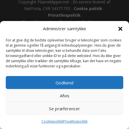
Copyright Plaeneklipper.net - En service leveret af
NetForia, CVR 34371733 -
Cookie politik
-
Privatlivspolitik
Plaeneklipper.net er finansieret af reklamer og
modtager i nogle tilfælde provision ved at henvise til
Administrer samtykke
affiliate samarbejdspartnere.
For at give dig de bedste oplevelser bruger vi teknologier som cookies
til at gemme og/eller få adgang til enhedsoplysninger. Hvis du giver dit
samtykke til disse teknologier, kan vi behandle data som f.eks.
browsingadfærd eller unikke ID'er på dette websted. Hvis du ikke giver
dit samtykke eller trækker dit samtykke tilbage, kan det have en negativ
indvirkning på visse funktioner og egenskaber.
Godkend
Afvis
Se præferencer
Cookiepolitik
Privatlivspolitik