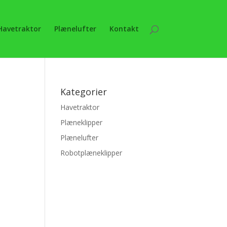
Havetraktor
Plænelufter
Kontakt
Kategorier
Havetraktor
Plæneklipper
Plænelufter
Robotplæneklipper