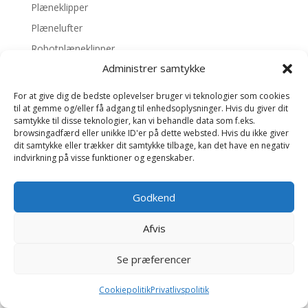
Plæneklipper
Plænelufter
Robotplæneklipper
Administrer samtykke
For at give dig de bedste oplevelser bruger vi teknologier som cookies
til at gemme og/eller få adgang til enhedsoplysninger. Hvis du giver dit
Copyright Plaeneklipper.net - En service leveret af
samtykke til disse teknologier, kan vi behandle data som f.eks.
NetForia, CVR 34371733 -
Cookie politik
-
browsingadfærd eller unikke ID'er på dette websted. Hvis du ikke giver
Privatlivspolitik
dit samtykke eller trækker dit samtykke tilbage, kan det have en negativ
indvirkning på visse funktioner og egenskaber.
Plaeneklipper.net er finansieret af reklamer og
modtager i nogle tilfælde provision ved at henvise til
affiliate samarbejdspartnere.
Godkend
Afvis
Se præferencer
Cookiepolitik
Privatlivspolitik